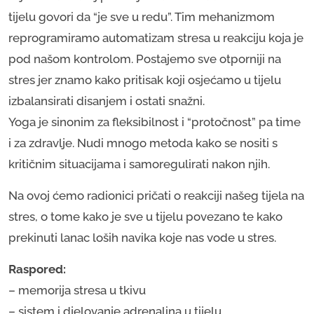
tijelu govori da “je sve u redu”. Tim mehanizmom
reprogramiramo automatizam stresa u reakciju koja je
pod našom kontrolom. Postajemo sve otporniji na
stres jer znamo kako pritisak koji osjećamo u tijelu
izbalansirati disanjem i ostati snažni.
Yoga je sinonim za fleksibilnost i “protočnost” pa time
i za zdravlje. Nudi mnogo metoda kako se nositi s
kritičnim situacijama i samoregulirati nakon njih.
Na ovoj ćemo radionici pričati o reakciji našeg tijela na
stres, o tome kako je sve u tijelu povezano te kako
prekinuti lanac loših navika koje nas vode u stres.
Raspored:
– memorija stresa u tkivu
– sistem i djelovanje adrenalina u tijelu