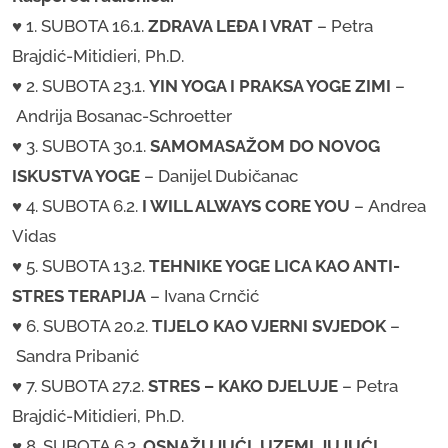
​♥ 1. SUBOTA 16.1.
ZDRAVA LEĐA I VRAT
– Petra
Brajdić-Mitidieri, Ph.D.
♥ 2. SUBOTA 23.1.
YIN YOGA I PRAKSA YOGE ZIMI
–
Andrija Bosanac-Schroetter
♥ 3. SUBOTA 30.1.
SAMOMASAŽOM DO NOVOG
ISKUSTVA YOGE
–
Danijel Dubičanac
♥ 4. SUBOTA 6.2.
I WILL ALWAYS CORE YOU
– Andrea
Vidas
​♥ 5. SUBOTA 13.2.
TEHNIKE YOGE LICA KAO ANTI-
STRES TERAPIJA
–
Ivana Crnčić
​♥ 6. SUBOTA 20.2.
TIJELO KAO VJERNI SVJEDOK
–
Sandra Pribanić
♥ 7. SUBOTA 27.2.
STRES – KAKO DJELUJE
–
Petra
Brajdić-Mitidieri, Ph.D.
♥ 8. SUBOTA 6.3.
OSNAŽUJUĆI, UZEMLJUJUĆI