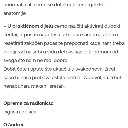
unormaliti ali ćemo se dotaknuti i energetske
anatomije.
– U praktičnom dijelu
ćemo naučiti aktivirati duboki
centar, otpustiti napetosti iz trbuha samomasažom i
resetirati zakočen psoas te prepoznati kada nam treba
dublji rad na sebi u vidu detoksikacije tj. odmora od
svega što nam ne radi dobro.
Dobit ćete i upute što uključiti u svakodnevni život
kako bi naša probava ostala sretna i zadovoljna, trbuh
nenapuhan, makan i sretan.
​Oprema za radionicu:
ciglica i dekica.
O Andrei