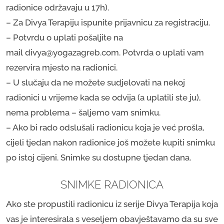
radionice održavaju u 17h).
– Za Divya Terapiju ispunite prijavnicu za registraciju.
– Potvrdu o uplati pošaljite na
mail divya@yogazagreb.com. Potvrda o uplati vam
rezervira mjesto na radionici.
– U slučaju da ne možete sudjelovati na nekoj
radionici u vrijeme kada se odvija (a uplatili ste ju),
nema problema – šaljemo vam snimku.
– Ako bi rado odslušali radionicu koja je već prošla,
cijeli tjedan nakon radionice još možete kupiti snimku
po istoj cijeni. Snimke su dostupne tjedan dana. ​
SNIMKE RADIONICA
​Ako ste propustili radionicu iz serije Divya Terapija koja
vas je interesirala s veseljem obavještavamo da su sve