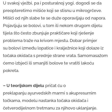
U svakoj vježbi, pa i posturalnoj yogi, dogodi se da
preopteretimo mišiće koji se stisnu u mikrogrčeve.
Mišići od njih slabe te se duže oporavljaju od napora.
Pojavljuju se bolovi, u tom ili nekom drugom dijelu
tijela što često zbunjuje praktičare koji rješenje
problema traže na krivom mjestu. Dobar primjer
su bolovi između lopatice i kralježnice koji dolaze iz
točaka okidača s prednje strane vrata. Samomasažom
ćemo izbjeći ili smanjiti bolove te vratiti lakoću
pokreta.
– U teorijskom dijelu
pričat ću o
preklapanju ayurvedskih marmi s akupresurnim
točkama, modelu nastanka točaka okidača i
četverodijelnom tretmanu za njihovo uklanjanje.