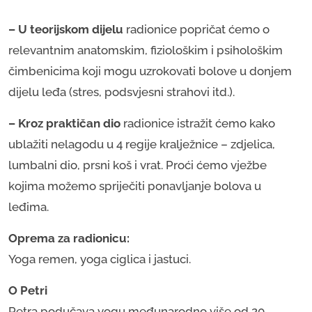
– U teorijskom dijelu
radionice popričat ćemo o
relevantnim anatomskim, fiziološkim i psihološkim
čimbenicima koji mogu uzrokovati bolove u donjem
dijelu leđa (stres, podsvjesni strahovi itd.).
– Kroz praktičan dio
radionice istražit ćemo kako
ublažiti nelagodu u 4 regije kralježnice – zdjelica,
lumbalni dio, prsni koš i vrat. Proći ćemo vježbe
kojima možemo spriječiti ponavljanje bolova u
leđima.
​​Oprema za radionicu:
Yoga remen, yoga ciglica i jastuci.
O Petri
Petra podučava yogu međunarodno više od 20