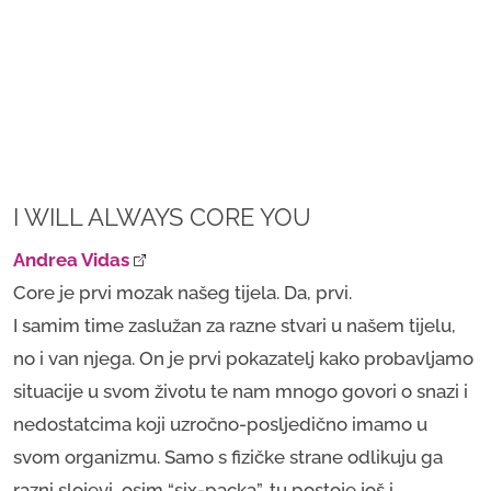
I WILL ALWAYS CORE YOU
Andrea Vidas
Core je prvi mozak našeg tijela. Da, prvi.
I samim time zaslužan za razne stvari u našem tijelu,
no i van njega. On je prvi pokazatelj kako probavljamo
situacije u svom životu te nam mnogo govori o snazi i
nedostatcima koji uzročno-posljedično imamo u
svom organizmu. Samo s fizičke strane odlikuju ga
razni slojevi, osim “six-packa”, tu postoje još i