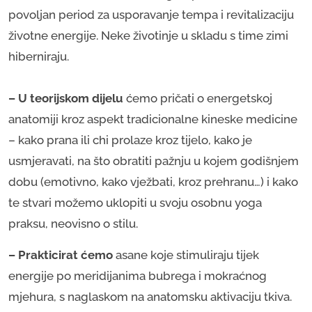
povoljan period za usporavanje tempa i revitalizaciju
životne energije. Neke životinje u skladu s time zimi
hiberniraju.
– U teorijskom dijelu
ćemo pričati o energetskoj
anatomiji kroz aspekt tradicionalne kineske medicine
– kako prana ili chi prolaze kroz tijelo, kako je
usmjeravati, na što obratiti pažnju u kojem godišnjem
dobu (emotivno, kako vježbati, kroz prehranu…) i kako
te stvari možemo uklopiti u svoju osobnu yoga
praksu, neovisno o stilu.
– Prakticirat ćemo
asane koje stimuliraju tijek
energije po meridijanima bubrega i mokraćnog
mjehura, s naglaskom na anatomsku aktivaciju tkiva.