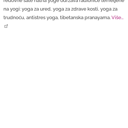
redovne sate hatha yoge održava radionice temeljene
na yogi: yoga za ured, yoga za zdrave kosti, yoga za
trudnoću, antistres yoga, tibetanska pranayama.
Više…