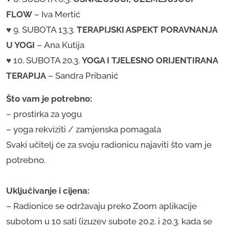
FLOW
– Iva Mertić
♥ 9. SUBOTA 13.3.
TERAPIJSKI ASPEKT PORAVNANJA
U YOGI
–
Ana Kutija
♥ 10. SUBOTA 20.3.
YOGA I TJELESNO ORIJENTIRANA
TERAPIJA
–
Sandra Pribanić
Što vam je potrebno:
– prostirka za yogu
– yoga rekviziti / zamjenska pomagala
​Svaki učitelj će za svoju radionicu najaviti što vam je
potrebno.
Uključivanje i cijena:
– Radionice se održavaju preko Zoom aplikacije
subotom u 10 sati (izuzev subote 20.2. i 20.3. kada se