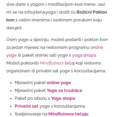
sive dane s yogom i meditacijom kod mene. Javi
mi se na info@tena.yoga i složit ću
Božićni Poklon
bon
s vašim imenima i osobnom porukom koju
daruješ.
Osim yoge u sijećnju, možeš podariti i poklon bon
za jedan mjesec na redovnom programu
online 
yoge
ili paket snimki sati yoge s
yoga shopa
.
Možeš pokloniti
Mindfulness
 tečaj
koji redovno
organiziram ili privatni sat yoge s konzultacijama.
Mjesečni paket
online yoge
Mjesečni paket
Yoge za trudnice
Paket po izboru s
Yoga shopa
Privatni sat
yoge s konzultacijama
Sudjelovanje na
Mindfulness tečaju