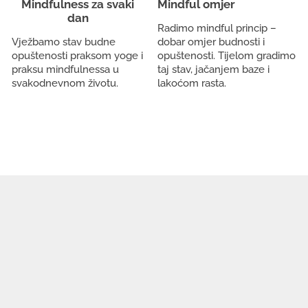
Mindfulness za svaki
Mindful omjer
dan
Radimo mindful princip –
Vježbamo stav budne
dobar omjer budnosti i
opuštenosti praksom yoge i
opuštenosti. Tijelom gradimo
praksu mindfulnessa u
taj stav, jačanjem baze i
svakodnevnom životu.
lakoćom rasta.