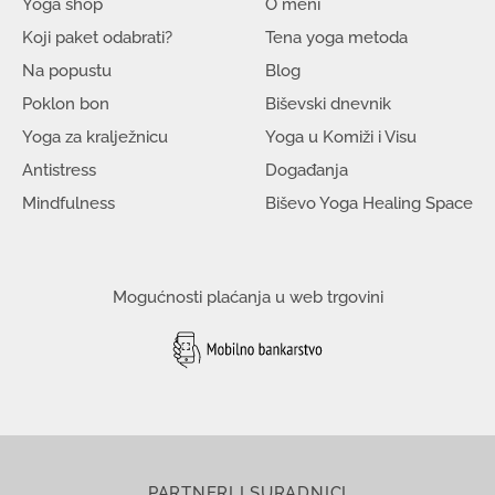
Yoga shop
O meni
Koji paket odabrati?
Tena yoga metoda
Na popustu
Blog
Poklon bon
Biševski dnevnik
Yoga za kralježnicu
Yoga u Komiži i Visu
Antistress
Događanja
Mindfulness
Biševo Yoga Healing Space
Mogućnosti plaćanja u web trgovini
PARTNERI I SURADNICI