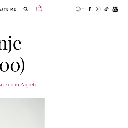
AJTE ME
nje
200)
80, 10000 Zagreb