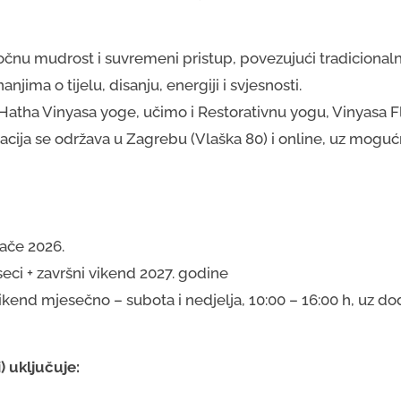
točnu mudrost i suvremeni pristup, povezujući tradicional
jima o tijelu, disanju, energiji i svjesnosti.
atha Vinyasa yoge, učimo i Restorativnu yogu, Vinyasa F
acija se održava u Zagrebu (Vlaška 80) i online, uz moguć
jače 2026.
seci + završni vikend 2027. godine
ikend mjesečno – subota i nedjelja, 10:00 – 16:00 h, uz do
) uključuje: