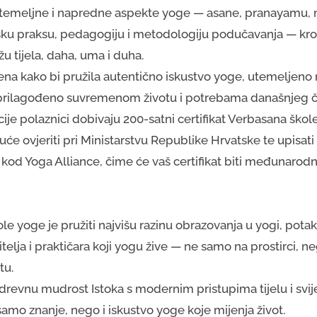
meljne i napredne aspekte yoge — asane, pranayamu, medi
ku praksu, pedagogiju i metodologiju podučavanja — kroz 
žu tijela, daha, uma i duha.
jena kako bi pružila autentično iskustvo yoge, utemeljeno 
i prilagođeno suvremenom životu i potrebama današnjeg č
je polaznici dobivaju 200-satni certifikat Verbasana škole
će ovjeriti pri Ministarstvu Republike Hrvatske te upisati 
a kod Yoga Alliance, čime će vaš certifikat biti međunarodn
le yoge je pružiti najvišu razinu obrazovanja u yogi, potakn
itelja i praktičara koji yogu žive — ne samo na prostirci, ne
tu.
i drevnu mudrost Istoka s modernim pristupima tijelu i svije
amo znanje, nego i iskustvo yoge koje mijenja život.