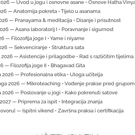
e 2026 — Uvod u jogu i osnovne asane • Osnove Hatha Viny
2026 — Anatomija pokreta • Tijelo u asanama
2026 — Pranayama & meditacija • Disanje i prisutnost
2026 — Asana laboratorij I • Poravnanje i sigurnost
26 — Filozofija joge I • Yame i niyame
026 — Sekvenciranje • Struktura sata
 2026 — Asistencije i prilagodbe • Rad s različitim tijelima
6 — Filozofija joge II • Bhagavad Gita
a 2026 — Profesionalna etika • Uloga učitelja
noga 2026 — Mikroteaching • Vođenje prakse pred grupom
a 2026 — Poslovanje u jogi • Kako pokrenuti satove
 2027 — Priprema za ispit • Integracija znanja
voru) — Ispitni vikend • Završna praksa i certifikacija