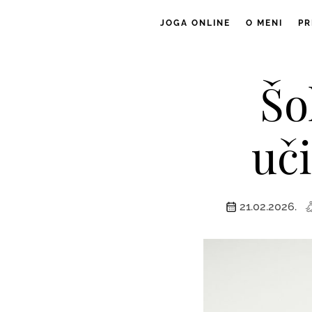
JOGA ONLINE
O MENI
PR
Šo
uči
21.02.2026.