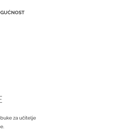
MOGUĆNOST
E
buke za učitelje
e.