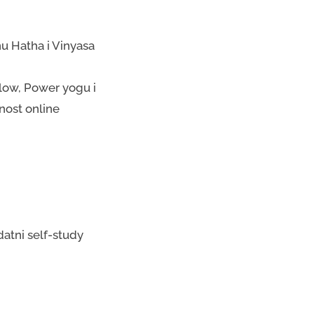
nu Hatha i Vinyasa
low, Power yogu i
nost online
datni self-study