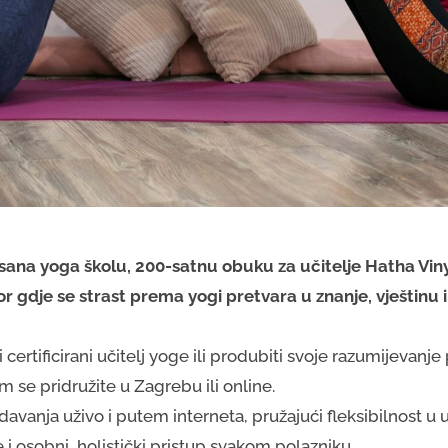
asana yoga
školu, 200-satnu obuku za učitelje Hatha Vi
or gdje se strast prema yogi pretvara u znanje, vještinu 
 certificirani učitelj yoge ili produbiti svoje razumijevanje p
 se pridružite u Zagrebu ili online.
avanja uživo i putem interneta, pružajući fleksibilnost u 
i osobni, holistički pristup svakom polazniku.