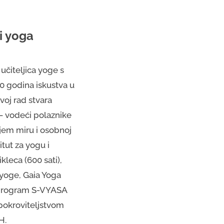
 i yoga
 učiteljica yoge s
0 godina iskustva u
voj rad stvara
 — vodeći polaznike
jem miru i osobnoj
itut za yogu i
leca (600 sati),
l yoge, Gaia Yoga
i program S-VYASA
 pokroviteljstvom
H.