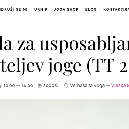
IDRUŽI SE MI
URNIK
JOGA SHOP
BLOG
KONTAKTIR
la za usposablja
teljev joge (TT 
10:00 — 16:00
2000€
Verbasana yoga —
Vlaška 