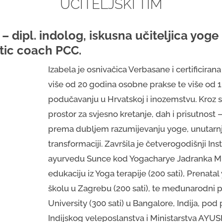
UČITELJSKI TIM
– dipl. indolog, iskusna učiteljica yoge
stic coach PCC.
Izabela je osnivačica Verbasane i certificirana
više od 20 godina osobne prakse te više od 1
podučavanju u Hrvatskoj i inozemstvu. Kroz s
prostor za svjesno kretanje, dah i prisutnost
prema dubljem razumijevanju yoge, unutarn
transformaciji. Završila je četverogodišnji Inst
ayurvedu Sunce kod Yogacharye Jadranka Mik
edukaciju iz Yoga terapije (200 sati), Prenata
školu u Zagrebu (200 sati), te međunarodn
University (300 sati) u Bangalore, Indija, pod
Indijskog veleposlanstva i Ministarstva AYUS