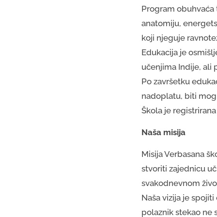
Program obuhvaća te
anatomiju, energets
koji njeguje ravnote
Edukacija je osmišl
učenjima Indije, al
Po završetku edukaci
nadoplatu, biti mogu
Škola je registriran
Naša misija
Misija Verbasana ško
stvoriti zajednicu uč
svakodnevnom živo
Naša vizija je spojit
polaznik stekao ne s