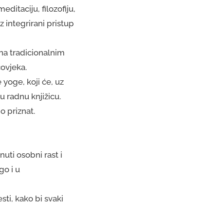
taciju, filozofiju,
integrirani pristup
na tradicionalnim
ovjeka.
 yoge, koji će, uz
u radnu knjižicu.
o priznat.
uti osobni rast i
go i u
sti, kako bi svaki