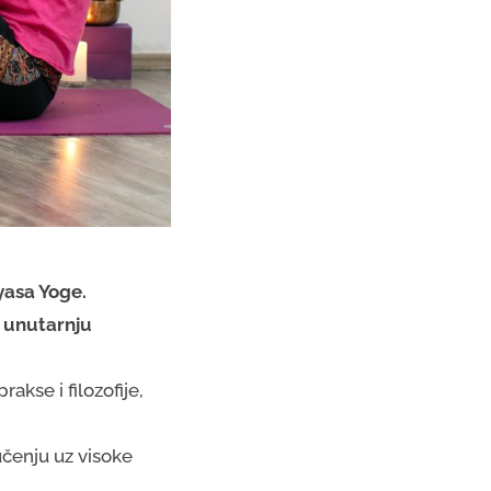
nyasa Yoge
.
i unutarnju
rakse i filozofije,
učenju uz visoke