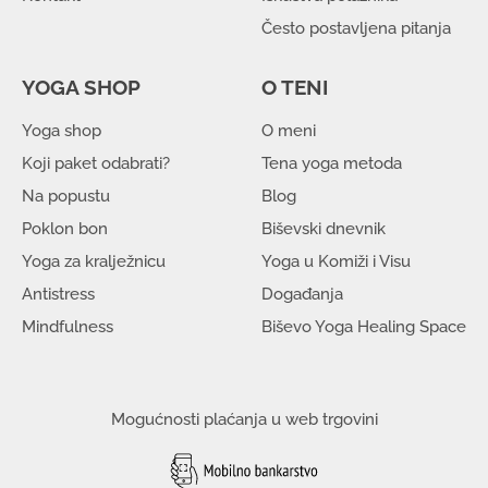
Često postavljena pitanja
YOGA SHOP
O TENI
Yoga shop
O meni
Koji paket odabrati?
Tena yoga metoda
Na popustu
Blog
Poklon bon
Biševski dnevnik
Yoga za kralježnicu
Yoga u Komiži i Visu
Antistress
Događanja
Mindfulness
Biševo Yoga Healing Space
Mogućnosti plaćanja u web trgovini