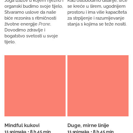
Joga izazov u kojem nježno i
Kad oslobodimo disanje, srce
organski budimo svoje tijelo.
se kreće u širem, ugodnijem
Stvaramo uslove da naše
prostoru i ima više kapaciteta
biće rezonira s ritmičnosti
za strpljenje i razumijevanje
životne energije
Prane
.
stanja s kojima se teže nositi.
Dovodimo zdravlje i
bogatstvo svetosti u svoje
tijelo.
Mindful kukovi
Duge, mirne linije
11 snimaka • 8 h 45 min
11 snimaka • 8 h 45 min