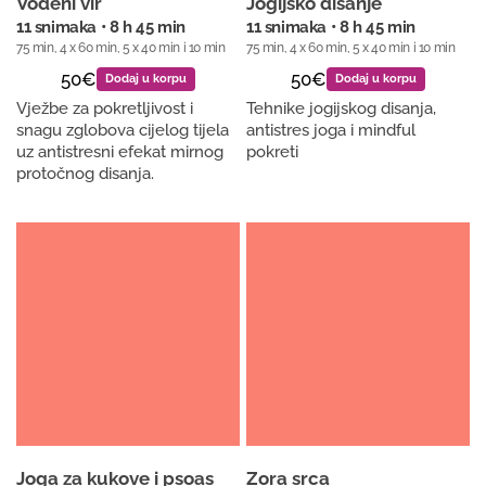
Vodeni vir
Jogijsko disanje
11 snimaka • 8 h 45 min
11 snimaka • 8 h 45 min
75 min, 4 x 60 min, 5 x 40 min i 10 min
75 min, 4 x 60 min, 5 x 40 min i 10 min
50€
50€
Dodaj u korpu
Dodaj u korpu
Vježbe za pokretljivost i
Tehnike jogijskog disanja,
snagu zglobova cijelog tijela
antistres joga i mindful
uz antistresni efekat mirnog
pokreti
protočnog disanja.
Joga za kukove i psoas
Zora srca