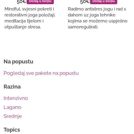
50€
50€
Dodaj u korpu
Dodaj u korpu
Mindful, svjesni pokreti i
Radimo antistres jogu i rad s
restorativni joga položaji,
dahom uz joga tehnike
meditacija tijelom i
kojima se možemo uspješno
otpuštanje stresa.
samoregulirati.
Na popustu
Pogledaj sve pakete na popustu
Razina
Intenzivno
Lagano
Srednje
Topics