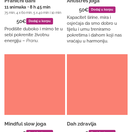
Pranični dani
Antistres joga
11 snimaka • 8 h 45 min
50€
Dodaj u korpu
75 min, 4 x 60 min, 5 x 40 min i 10 min
Kapacitet širine, mira i
50€
Dodaj u korpu
osjećaja da smo dobro u
Prodišite duboko i mirno te u
tijelu i umu treniramo
sebi pokrenite životnu
pokretima i dahom koji nas
energiju –
Pranu.
vraćaju u harmoniju.
Mindful slow joga
Dah zdravlja