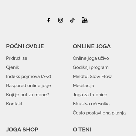
POČNI OVDJE
ONLINE JOGA
Pridruži se
Online joga uživo
Cjenik
Godišnji program
Indeks pojmova (A-Ž)
Mindful Slow Flow
Raspored online joge
Meditacija
Koji je put za mene?
Joga za trudnice
Kontakt
Iskustva učesnika
Često postavljena pitanja
JOGA SHOP
O TENI