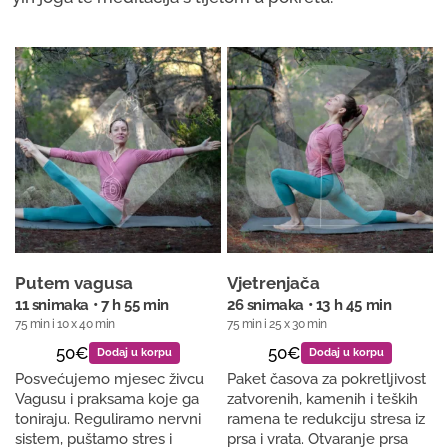
Putem vagusa
Vjetrenjača
11 snimaka • 7 h 55 min
26 snimaka • 13 h 45 min
75 min i 10 x 40 min
75 min i 25 x 30 min
50€
50€
Dodaj u korpu
Dodaj u korpu
Posvećujemo mjesec živcu
Paket časova za pokretljivost
Vagusu i praksama koje ga
zatvorenih, kamenih i teških
toniraju. Reguliramo nervni
ramena te redukciju stresa iz
sistem, puštamo stres i
prsa i vrata. Otvaranje prsa