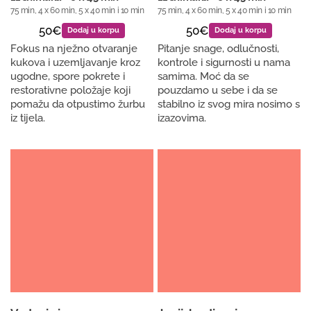
75 min, 4 x 60 min, 5 x 40 min i 10 min
75 min, 4 x 60 min, 5 x 40 min i 10 min
50€
50€
Dodaj u korpu
Dodaj u korpu
Fokus na nježno otvaranje
Pitanje snage, odlučnosti,
kukova i uzemljavanje kroz
kontrole i sigurnosti u nama
ugodne, spore pokrete i
samima. Moć da se
restorativne položaje koji
pouzdamo u sebe i da se
pomažu da otpustimo žurbu
stabilno iz svog mira nosimo s
iz tijela.
izazovima.