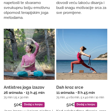
napetosti te stvaramo
dovodi veću lakoću disanja i
sveukupnu bolju emotivnu
budi snagu motivacije srca za
otpornost terapijskim joga
sve promijene.
metodama.
Antistres joga izazov
Dah kroz srce
26 snimaka • 13 h 45 min
11 snimaka • 8 h 45 min
75 min i 25 x 30 min
75 min, 4 x 60 min, 5 x 40 min i 10 min
50€
50€
Dodaj u korpu
Dodaj u korpu