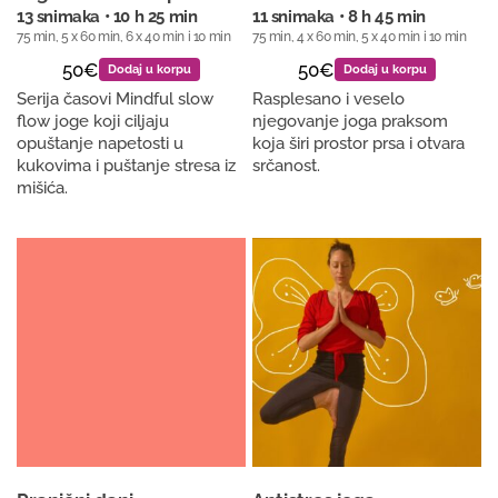
13 snimaka • 10 h 25 min
11 snimaka • 8 h 45 min
75 min, 5 x 60 min, 6 x 40 min i 10 min
75 min, 4 x 60 min, 5 x 40 min i 10 min
50€
50€
Dodaj u korpu
Dodaj u korpu
Serija časovi Mindful slow
Rasplesano i veselo
flow joge koji ciljaju
njegovanje joga praksom
opuštanje napetosti u
koja širi prostor prsa i otvara
kukovima i puštanje stresa iz
srčanost.
mišića.