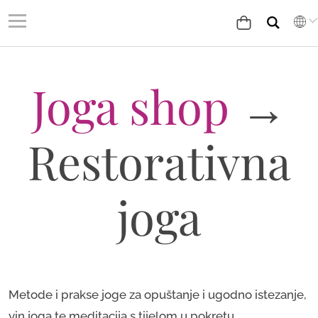
Joga shop
→
Restorativna
joga
Metode i prakse joge za opuštanje i ugodno istezanje,
yin joga te meditacija s tijelom u pokretu.