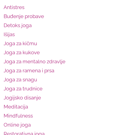
Antistres
Buđenje probave
Detoks joga
Išijas
Joga za kičmu
Joga za kukove
Joga za mentalno zdravlje
Joga za ramena i prsa
Joga za snagu
Joga za trudnice
Jogijsko disanje
Meditacija
Mindfulness
Online joga
Restorativna joga