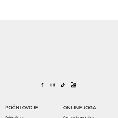
POČNI OVDJE
ONLINE JOGA
Pridruži se
Online joga uživo