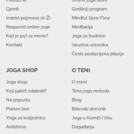
Cjenik
Godišnji program
Indeks pojmova (A-Ž)
Mindful Slow Flow
Raspored online joge
Meditacija
Koji je put za mene?
Joga za trudnice
Kontakt
Iskustva učesnika
Često postavljena pitanja
JOGA SHOP
O TENI
Joga shop
O meni
Koji paket odabrati?
Tena joga metoda
Na popustu
Blog
Poklon bon
Biševski dnevnik
Yoga za kralježnicu
Joga u Komiži i Visu
Antistress
Događanja