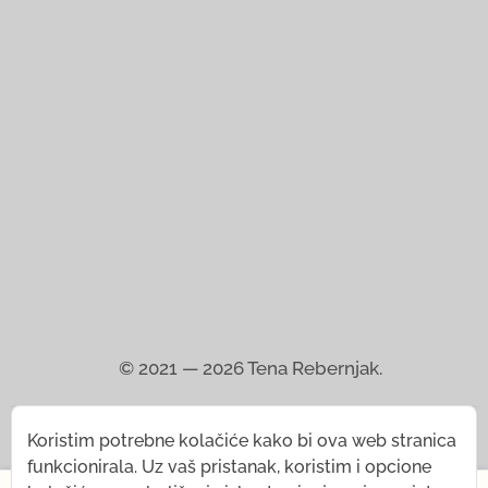
© 2021 — 2026
Tena Rebernjak.
43.0440° N | 16.0893° E
Koristim potrebne kolačiće kako bi ova web stranica
funkcionirala. Uz vaš pristanak, koristim i opcione
Programirao od
Stjepan Tafra
.