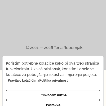
© 2021 — 2026
Tena Rebernjak.
43.0440° N | 16.0893° E
Koristim potrebne kolačiće kako bi ova web stranica
funkcionirala. Uz vaš pristanak, koristim i opcione
Programirao od
Stjepan Tafra
.
×
kolačiće za poboljšanje iskustva i mjerenje posjeta.
Pravila o kolačićima
Politika privatnosti
Od 1. jula, nakratko mijenjam svoj ritam — dolazi mi
beba! Šta ostaje isto: sva snimanja, prodavnica joge i
Impresum
Zaštita privatnosti
Uslovi korištenja
podrška putem e-pošte. Šta se privremeno mijenja:
Prihvaćam nužne
online joga je trenutno na pauzi. Vraćam se punom
Pravila o kolačićima
ritmu u oktobru. Hvala na razumijevanju — vidimo se
Postavke