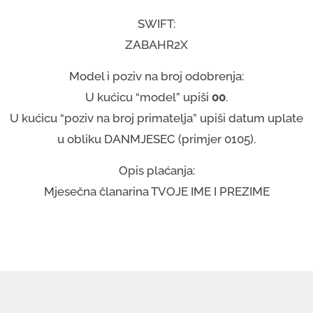
SWIFT:
ZABAHR2X
Model i poziv na broj odobrenja:
U kućicu “model” upiši
00
.
U kućicu “poziv na broj primatelja” upiši datum uplate
u obliku DANMJESEC (primjer 0105).
Opis plaćanja:
Mjesečna članarina TVOJE IME I PREZIME