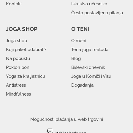
Kontakt
Iskustva učesnika
Često postavljena pitanja
JOGA SHOP
O TENI
Joga shop
O meni
Koji paket odabrati?
Tena joga metoda
Na popustu
Blog
Poklon bon
Biševski dnevnik
Yoga za kralježnicu
Joga u Komiži i Visu
Antistress
Događanja
Mindfulness
Mogućnosti plaćanja u web trgovini